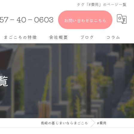
タグ『#費用』のページ一覧
957－40－0603
お問い合わせはこちら
まごころの特徴
会社概要
ブログ
コラム
佐賀の墓じまい
墓石クリーニング
覧
遺品整理
不用品回収
安い
長崎の墓じまいならまごころ
#費用