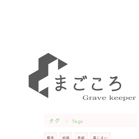
タグ
Tags
費用
相場
長崎
墓じまい