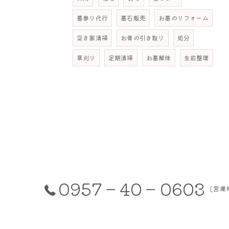
墓参り代行
墓石販売
お墓のリフォーム
空き家清掃
お骨の引き取り
処分
草刈り
定期清掃
お墓解体
生前整理
0957－40－0603
[営業