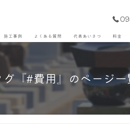
0
施工事例
よくある質問
代表あいさつ
料金
タグ『#費用』のページ一