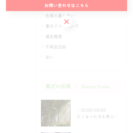
お問い合わせはこちら
全てのカテゴリー
佐賀の墓じまい
お問い合わせはこちら
墓石クリーニング
遺品整理
不用品回収
安い
最近の投稿
Recent Posts
2026/03/23
亡くなった方を偲ぶ供養の方法は多様で、お墓そのもののあり方も...