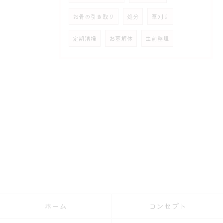
お骨の引き取り
処分
草刈り
定期清掃
お墓解体
生前整理
ホーム
コンセプト