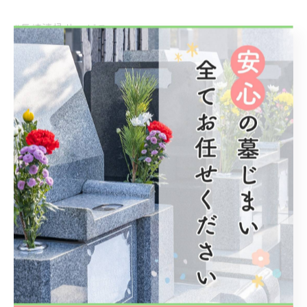
#長崎清掃サービス
#長崎不用品回収
#長崎空き家整理
#長崎不要品買い取り可能
#長崎清掃業者
< 前のページ
一覧に戻る
次のページ >
カテゴリー
Categories